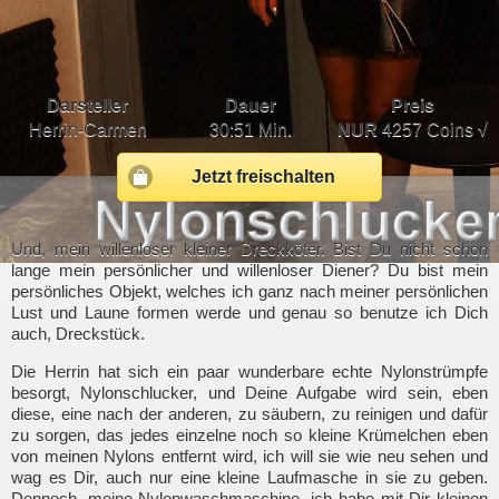
Darsteller
Dauer
Preis
Herrin-Carmen
30:51 Min.
NUR
4257 Coins √
Jetzt freischalten
Und, mein willenloser kleiner Dreckköter. Bist Du nicht schon
lange mein persönlicher und willenloser Diener? Du bist mein
persönliches Objekt, welches ich ganz nach meiner persönlichen
Lust und Laune formen werde und genau so benutze ich Dich
auch, Dreckstück.
Die Herrin hat sich ein paar wunderbare echte Nylonstrümpfe
besorgt, Nylonschlucker, und Deine Aufgabe wird sein, eben
diese, eine nach der anderen, zu säubern, zu reinigen und dafür
zu sorgen, das jedes einzelne noch so kleine Krümelchen eben
von meinen Nylons entfernt wird, ich will sie wie neu sehen und
wag es Dir, auch nur eine kleine Laufmasche in sie zu geben.
Dennoch, meine Nylonwaschmaschine, ich habe mit Dir kleinen