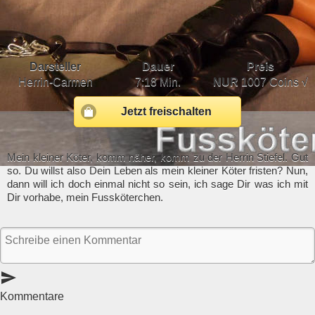
Darsteller
Dauer
Preis
Herrin-Carmen
7:18 Min.
NUR
1007 Coins √
Jetzt freischalten
Mein kleiner Köter, komm näher, komm zu der Herrin Stiefel. Gut
so. Du willst also Dein Leben als mein kleiner Köter fristen? Nun,
dann will ich doch einmal nicht so sein, ich sage Dir was ich mit
Dir vorhabe, mein Fussköterchen.
send
Kommentare