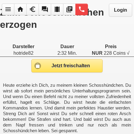
menu
home
euro
forum
local_movies
library_books
phone
Zum Schosshündchen
Login
erzogen
Darsteller
Dauer
Preis
hotride82
2:32 Min.
NUR
228 Coins √
Jetzt freischalten
Heute erziehe ich Dich, zu meinem kleinen Schosshündchen. Du
wirst ab sofort mein persönliches Unterhaltungsprogramm sein.
Und wenn Du einen Befehl nicht zu meiner vollsten Zufriedenheit
erfüllst, hagelt es Schläge. Du wirst heute die einfachsten
Kommandos lernen. Und damit mein perfektes Haustier werden.
Streng Dich an! Sonst wirst Du sehr schnell einen roten Arsch
bekommen! Die Strafen sind hart. Und bald wirst Du auch aus
dem Napf fressen und trinken und nur noch als mein
Schosshündchen leben. Sei gespannt.