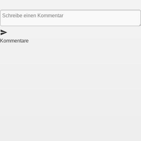
send
Kommentare