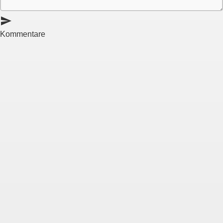
send
Kommentare