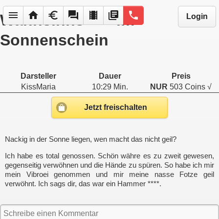
menu
home
euro
forum
local_movies
library_books
phone
Wahnsinns **** im
Login
Sonnenschein
Darsteller
Dauer
Preis
KissMaria
10:29 Min.
NUR
503 Coins √
Jetzt freischalten
Nackig in der Sonne liegen, wen macht das nicht geil?
Ich habe es total genossen. Schön währe es zu zweit gewesen,
gegenseitig verwöhnen und die Hände zu spüren. So habe ich mir
mein Vibroei genommen und mir meine nasse Fotze geil
verwöhnt. Ich sags dir, das war ein Hammer ****.