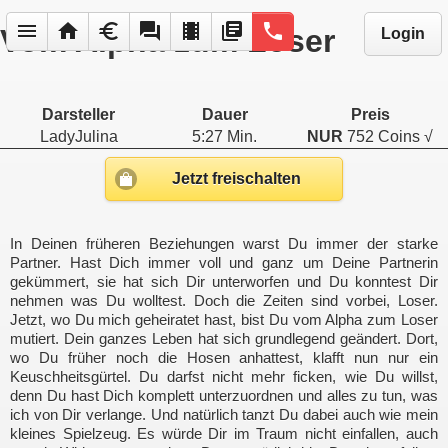
menu
home
euro
forum
local_movies
library_books
phone
Vom Alpha zum Loser
Login
Darsteller
Dauer
Preis
LadyJulina
5:27 Min.
NUR
752 Coins √
Jetzt freischalten
In Deinen früheren Beziehungen warst Du immer der starke
Partner. Hast Dich immer voll und ganz um Deine Partnerin
gekümmert, sie hat sich Dir unterworfen und Du konntest Dir
nehmen was Du wolltest. Doch die Zeiten sind vorbei, Loser.
Jetzt, wo Du mich geheiratet hast, bist Du vom Alpha zum Loser
mutiert. Dein ganzes Leben hat sich grundlegend geändert. Dort,
wo Du früher noch die Hosen anhattest, klafft nun nur ein
Keuschheitsgürtel. Du darfst nicht mehr ficken, wie Du willst,
denn Du hast Dich komplett unterzuordnen und alles zu tun, was
ich von Dir verlange. Und natürlich tanzt Du dabei auch wie mein
kleines Spielzeug. Es würde Dir im Traum nicht einfallen, auch