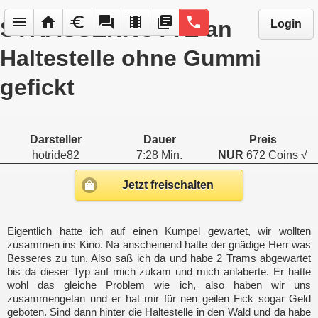
menu
home
euro
forum
local_movies
library_books
phone
STRASSENNUTTE an
Login
Haltestelle ohne Gummi
gefickt
Darsteller
Dauer
Preis
hotride82
7:28 Min.
NUR
672 Coins √
Jetzt freischalten
Eigentlich hatte ich auf einen Kumpel gewartet, wir wollten
zusammen ins Kino. Na anscheinend hatte der gnädige Herr was
Besseres zu tun. Also saß ich da und habe 2 Trams abgewartet
bis da dieser Typ auf mich zukam und mich anlaberte. Er hatte
wohl das gleiche Problem wie ich, also haben wir uns
zusammengetan und er hat mir für nen geilen Fick sogar Geld
geboten. Sind dann hinter die Haltestelle in den Wald und da habe