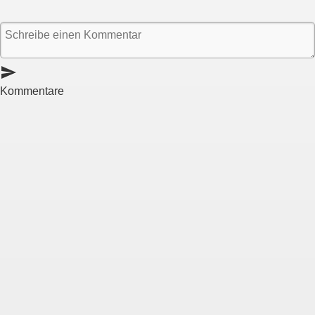
send
Kommentare