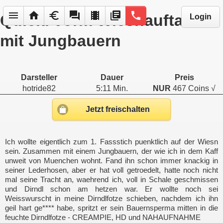
menu
home
euro
forum
local_movies
library_books
phone
Quicki vorm Wiesnauftakt
Login
mit Jungbauern
Darsteller
Dauer
Preis
hotride82
5:11 Min.
NUR
467 Coins √
Jetzt freischalten
Ich wollte eigentlich zum 1. Fassstich puenktlich auf der Wiesn
sein. Zusammen mit einem Jungbauern, der wie ich in dem Kaff
unweit von Muenchen wohnt. Fand ihn schon immer knackig in
seiner Lederhosen, aber er hat voll getroedelt, hatte noch nicht
mal seine Tracht an, waehrend ich, voll in Schale geschmissen
und Dirndl schon am hetzen war. Er wollte noch sei
Weisswurscht in meine Dirndlfotze schieben, nachdem ich ihn
geil hart ge**** habe, spritzt er sein Bauernsperma mitten in die
feuchte Dirndlfotze - CREAMPIE, HD und NAHAUFNAHME