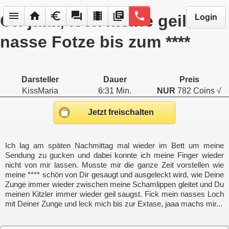
menu
home
euro
forum
local_movies
library_books
phone
Oh jaaa, leck meine geil
Login
nasse Fotze bis zum ****
Darsteller
Dauer
Preis
KissMaria
6:31 Min.
NUR
782 Coins √
Jetzt freischalten
Ich lag am späten Nachmittag mal wieder im Bett um meine
Sendung zu gucken und dabei konnte ich meine Finger wieder
nicht von mir lassen. Musste mir die ganze Zeit vorstellen wie
meine **** schön von Dir gesaugt und ausgeleckt wird, wie Deine
Zunge immer wieder zwischen meine Schamlippen gleitet und Du
meinen Kitzler immer wieder geil saugst. Fick mein nasses Loch
mit Deiner Zunge und leck mich bis zur Extase, jaaa machs mir...