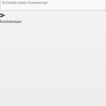
send
Kommentare