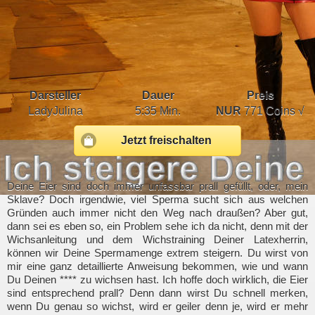
Darsteller
Dauer
Preis
LadyJulina
5:35 Min.
NUR
771 Coins √
Jetzt freischalten
Deine Eier sind doch immer unfassbar prall gefüllt, oder, mein
Sklave? Doch irgendwie, viel Sperma sucht sich aus welchen
Gründen auch immer nicht den Weg nach draußen? Aber gut,
dann sei es eben so, ein Problem sehe ich da nicht, denn mit der
Wichsanleitung und dem Wichstraining Deiner Latexherrin,
können wir Deine Spermamenge extrem steigern. Du wirst von
mir eine ganz detaillierte Anweisung bekommen, wie und wann
Du Deinen **** zu wichsen hast. Ich hoffe doch wirklich, die Eier
sind entsprechend prall? Denn dann wirst Du schnell merken,
wenn Du genau so wichst, wird er geiler denn je, wird er mehr