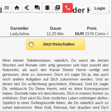
menu
home
euro
forum
local_movies
library_books
phone
Klomaul im Kerker der Herrin
Login
Darsteller
Dauer
Preis
LadyJulina
11:25 Min.
NUR
1576 Coins √
Jetzt freischalten
Mein kleiner Toilettensklave, natürlich, Du warst die letzten
Wochen und Monate sehr artig gewesen und hast sowohl den
Natursekt, als auch den Kaviar Deiner Herrin vertilgt und
genossen, ohne zu Jammern. Doch ich sagte Dir ja, das auch
noch andere Aufgaben auf Dich zukommen werden. Und an
denen bist Du schlichtweg gescheitert, Klomaul. Und ich sagte
Dir, enttäuscht Du Deine Herrin, wird es böse Konsequenzen
haben. Deshalb habe ich beschlossen, Dich in meinen Kerker zu
entführen. Dort wirst Du Dein restliches Leben verbringen dürfen.
Spärlich in einer Gefängniszelle leben, die Du natürlich auch zu
sehen bekommst. Mein Gott, Klomaul, hier draußen wird Dich