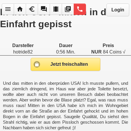
menu
home
euro
forum
local_movies
library_books
phone
In den USA - mitten in die
Login
Einfahrt gepisst
Darsteller
Dauer
Preis
hotride82
0:56 Min.
NUR
84 Coins √
Jetzt freischalten
Und das mitten in den oberprüden USA! Ich musste pullern, und
das ziemlich dringend, im Haus war aber jede Toilette besetzt,
wollte aber auch nicht von unseren Besuch dabei beobachtet
werden. Aber wohin bevor die Blase platzt? Egal, was raus muss
muss raus! Mitten in den USA habe ich mich im Wohngebiet
direkt vorn an die Straße an der Einfahrt gehockt und im hohen
Bogen in die Einfahrt gepisst. Saugeile Qualität, Du siehst den
Strahl richtig, wie er aus dem Pissloch geschossen kommt. Die
Nachbarn haben sich sicher gefreut ;)!