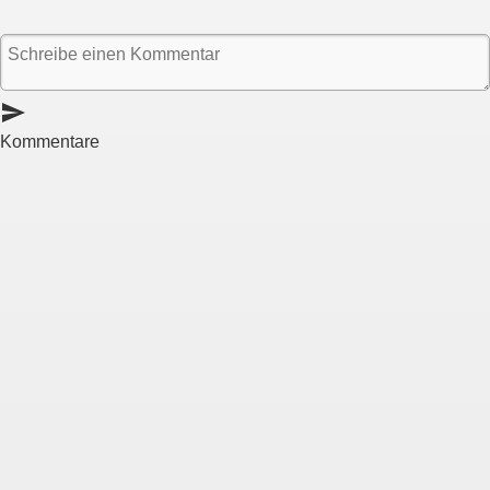
send
Kommentare