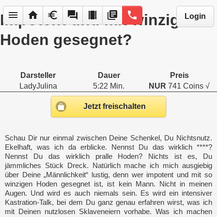
menu
home
euro
forum
local_movies
library_books
phone
Impotent und mit winzigen
Login
Hoden gesegnet?
Darsteller
Dauer
Preis
LadyJulina
5:22 Min.
NUR
741 Coins √
Jetzt freischalten
Schau Dir nur einmal zwischen Deine Schenkel, Du Nichtsnutz.
Ekelhaft, was ich da erblicke. Nennst Du das wirklich ****?
Nennst Du das wirklich pralle Hoden? Nichts ist es, Du
jämmliches Stück Dreck. Natürlich mache ich mich ausgiebig
über Deine „Männlichkeit“ lustig, denn wer impotent und mit so
winzigen Hoden gesegnet ist, ist kein Mann. Nicht in meinen
Augen. Und wird es auch niemals sein. Es wird ein intensiver
Kastration-Talk, bei dem Du ganz genau erfahren wirst, was ich
mit Deinen nutzlosen Sklaveneiern vorhabe. Was ich machen