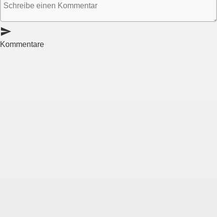
send
Kommentare