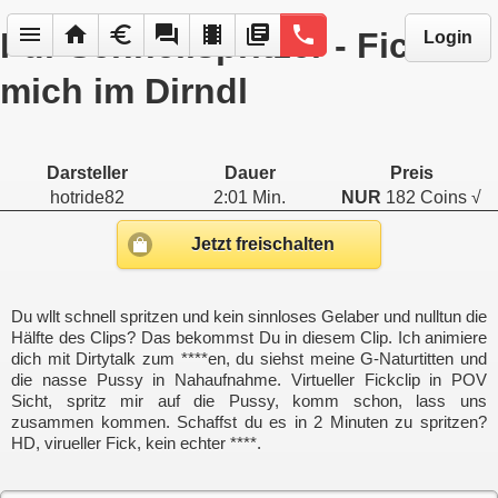
menu
home
euro
forum
local_movies
library_books
phone
Für Schnellspritzer - Fick
Login
mich im Dirndl
Darsteller
Dauer
Preis
hotride82
2:01 Min.
NUR
182 Coins √
Jetzt freischalten
Du wllt schnell spritzen und kein sinnloses Gelaber und nulltun die
Hälfte des Clips? Das bekommst Du in diesem Clip. Ich animiere
dich mit Dirtytalk zum ****en, du siehst meine G-Naturtitten und
die nasse Pussy in Nahaufnahme. Virtueller Fickclip in POV
Sicht, spritz mir auf die Pussy, komm schon, lass uns
zusammen kommen. Schaffst du es in 2 Minuten zu spritzen?
HD, virueller Fick, kein echter ****.