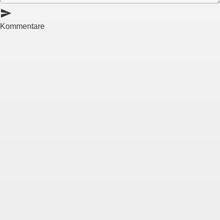
send
Kommentare