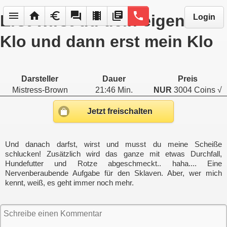
menu
home
euro
forum
local_movies
library_books
phone
Erst wirst du dein eigenes
Login
Klo und dann erst mein Klo
Darsteller
Dauer
Preis
Mistress-Brown
21:46 Min.
NUR
3004 Coins √
Jetzt freischalten
Und danach darfst, wirst und musst du meine Scheiße
schlucken! Zusätzlich wird das ganze mit etwas Durchfall,
Hundefutter und Rotze abgeschmeckt.. haha.... Eine
Nervenberaubende Aufgabe für den Sklaven. Aber, wer mich
kennt, weiß, es geht immer noch mehr.