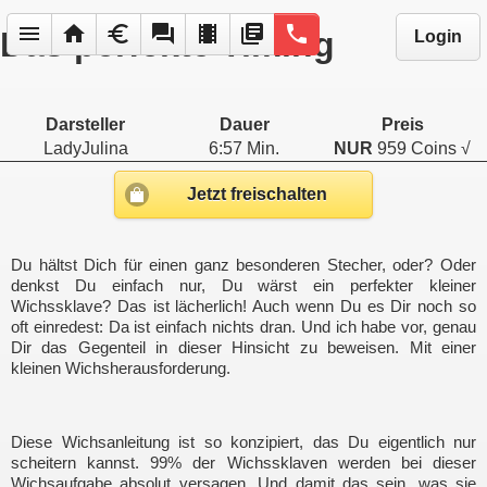
menu
home
euro
forum
local_movies
library_books
phone
Das perfekte Timing
Login
Darsteller
Dauer
Preis
LadyJulina
6:57 Min.
NUR
959 Coins √
Jetzt freischalten
Du hältst Dich für einen ganz besonderen Stecher, oder? Oder
denkst Du einfach nur, Du wärst ein perfekter kleiner
Wichssklave? Das ist lächerlich! Auch wenn Du es Dir noch so
oft einredest: Da ist einfach nichts dran. Und ich habe vor, genau
Dir das Gegenteil in dieser Hinsicht zu beweisen. Mit einer
kleinen Wichsherausforderung.
Diese Wichsanleitung ist so konzipiert, das Du eigentlich nur
scheitern kannst. 99% der Wichssklaven werden bei dieser
Wichsaufgabe absolut versagen. Und damit das sein, was sie