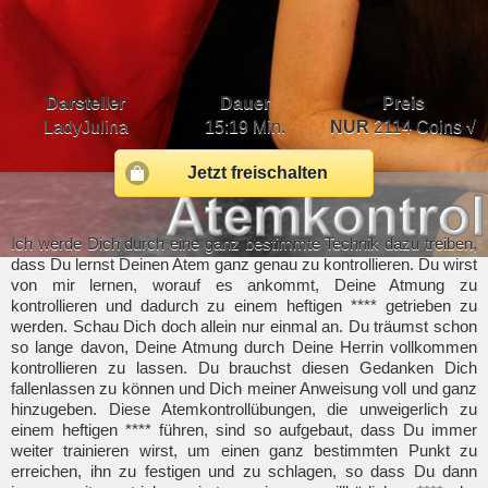
Darsteller
Dauer
Preis
LadyJulina
15:19 Min.
NUR
2114 Coins √
Jetzt freischalten
Ich werde Dich durch eine ganz bestimmte Technik dazu treiben,
dass Du lernst Deinen Atem ganz genau zu kontrollieren. Du wirst
von mir lernen, worauf es ankommt, Deine Atmung zu
kontrollieren und dadurch zu einem heftigen **** getrieben zu
werden. Schau Dich doch allein nur einmal an. Du träumst schon
so lange davon, Deine Atmung durch Deine Herrin vollkommen
kontrollieren zu lassen. Du brauchst diesen Gedanken Dich
fallenlassen zu können und Dich meiner Anweisung voll und ganz
hinzugeben. Diese Atemkontrollübungen, die unweigerlich zu
einem heftigen **** führen, sind so aufgebaut, dass Du immer
weiter trainieren wirst, um einen ganz bestimmten Punkt zu
erreichen, ihn zu festigen und zu schlagen, so dass Du dann