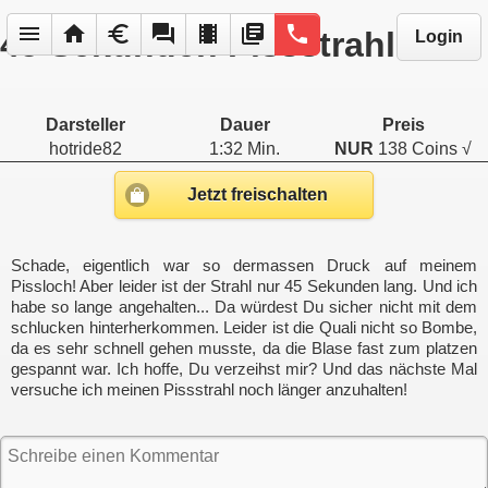
menu
home
euro
forum
local_movies
library_books
phone
45 Sekunden Pissstrahl
Login
Darsteller
Dauer
Preis
hotride82
1:32 Min.
NUR
138 Coins √
Jetzt freischalten
Schade, eigentlich war so dermassen Druck auf meinem
Pissloch! Aber leider ist der Strahl nur 45 Sekunden lang. Und ich
habe so lange angehalten... Da würdest Du sicher nicht mit dem
schlucken hinterherkommen. Leider ist die Quali nicht so Bombe,
da es sehr schnell gehen musste, da die Blase fast zum platzen
gespannt war. Ich hoffe, Du verzeihst mir? Und das nächste Mal
versuche ich meinen Pissstrahl noch länger anzuhalten!