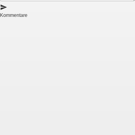
send
Kommentare