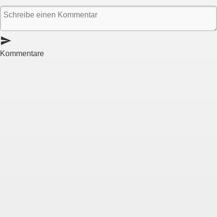
send
Kommentare