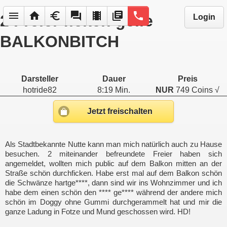
menu
home
euro
forum
local_movies
library_books
phone
2 Freier ficken geile
Login
BALKONBITCH
Darsteller
Dauer
Preis
hotride82
8:19 Min.
NUR
749 Coins √
Jetzt freischalten
Als Stadtbekannte Nutte kann man mich natürlich auch zu Hause
besuchen. 2 miteinander befreundete Freier haben sich
angemeldet, wollten mich public auf dem Balkon mitten an der
Straße schön durchficken. Habe erst mal auf dem Balkon schön
die Schwänze hartge****, dann sind wir ins Wohnzimmer und ich
habe dem einen schön den **** ge**** während der andere mich
schön im Doggy ohne Gummi durchgerammelt hat und mir die
ganze Ladung in Fotze und Mund geschossen wird. HD!